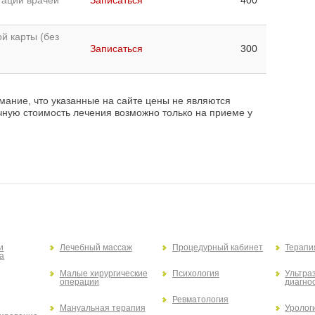
й карты (без
Записаться
300
ание, что указанные на сайте цены не являются
чную стоимость лечения возможно только на приеме у
и
Лечебный массаж
Процедурный кабинет
Терапи
а
Малые хирургические
Психология
Ультра
операции
диагно
Ревматология
Мануальная терапия
Уролог