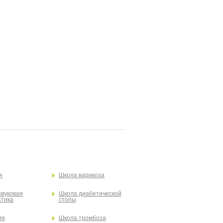
я
Школа варикоза
звуковая
Школа диабетической
стика
стопы
ия
Школа тромбоза