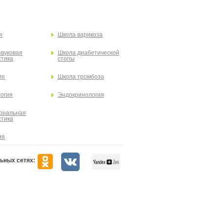
я
Школа варикоза
звуковая
Школа диабетической
стика
стопы
ия
Школа тромбоза
огия
Эндокринология
ональная
стика
ия
ьных сетях: