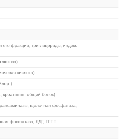
 его фракции, триглицериды, индекс
глюкоза)
мочевая кислота)
Хлор-)
, креатинин, общий белок)
трансаминазы, щелочная фосфатаза,
чная фосфатаза, ЛДГ, ГГТП