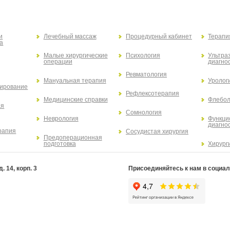
и
Лечебный массаж
Процедурный кабинет
Терапи
а
Малые хирургические
Психология
Ультра
операции
диагно
Ревматология
Мануальная терапия
Уролог
ирование
Рефлексотерапия
Медицинские справки
Флебол
ая
Сомнология
Неврология
Функци
диагно
рапия
Сосудистая хирургия
Предоперационная
подготовка
Хирург
 14, корп. 3
Присоединяйтесь к нам в социал